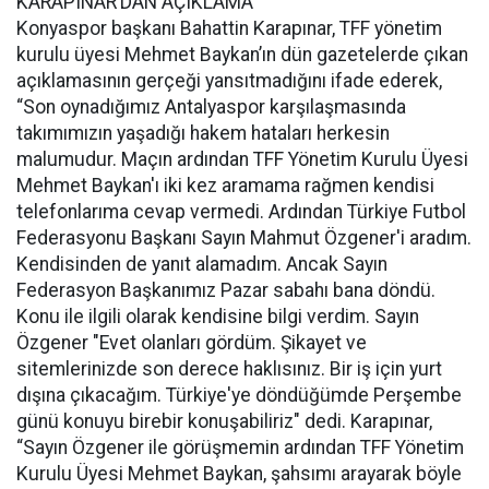
KARAPINAR’DAN AÇIKLAMA
Konyaspor başkanı Bahattin Karapınar, TFF yönetim
kurulu üyesi Mehmet Baykan’ın dün gazetelerde çıkan
açıklamasının gerçeği yansıtmadığını ifade ederek,
“Son oynadığımız Antalyaspor karşılaşmasında
takımımızın yaşadığı hakem hataları herkesin
malumudur. Maçın ardından TFF Yönetim Kurulu Üyesi
Mehmet Baykan'ı iki kez aramama rağmen kendisi
telefonlarıma cevap vermedi. Ardından Türkiye Futbol
Federasyonu Başkanı Sayın Mahmut Özgener'i aradım.
Kendisinden de yanıt alamadım. Ancak Sayın
Federasyon Başkanımız Pazar sabahı bana döndü.
Konu ile ilgili olarak kendisine bilgi verdim. Sayın
Özgener "Evet olanları gördüm. Şikayet ve
sitemlerinizde son derece haklısınız. Bir iş için yurt
dışına çıkacağım. Türkiye'ye döndüğümde Perşembe
günü konuyu birebir konuşabiliriz" dedi. Karapınar,
“Sayın Özgener ile görüşmemin ardından TFF Yönetim
Kurulu Üyesi Mehmet Baykan, şahsımı arayarak böyle