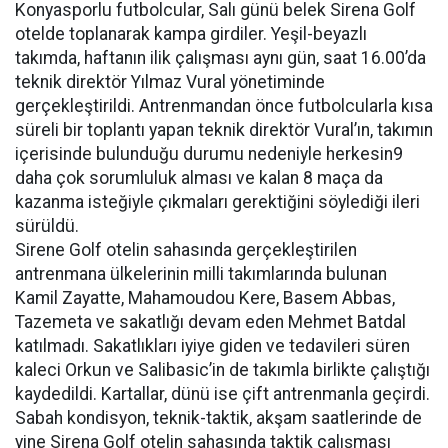
Konyasporlu futbolcular, Salı günü belek Sirena Golf
otelde toplanarak kampa girdiler. Yeşil-beyazlı
takımda, haftanın ilik çalışması aynı gün, saat 16.00’da
teknik direktör Yılmaz Vural yönetiminde
gerçekleştirildi. Antrenmandan önce futbolcularla kısa
süreli bir toplantı yapan teknik direktör Vural’ın, takımın
içerisinde bulunduğu durumu nedeniyle herkesin9
daha çok sorumluluk alması ve kalan 8 maça da
kazanma isteğiyle çıkmaları gerektiğini söylediği ileri
sürüldü.
Sirene Golf otelin sahasında gerçekleştirilen
antrenmana ülkelerinin milli takımlarında bulunan
Kamil Zayatte, Mahamoudou Kere, Basem Abbas,
Tazemeta ve sakatlığı devam eden Mehmet Batdal
katılmadı. Sakatlıkları iyiye giden ve tedavileri süren
kaleci Orkun ve Salibasic’in de takımla birlikte çalıştığı
kaydedildi. Kartallar, dünü ise çift antrenmanla geçirdi.
Sabah kondisyon, teknik-taktik, akşam saatlerinde de
yine Sirena Golf otelin sahasında taktik çalışması