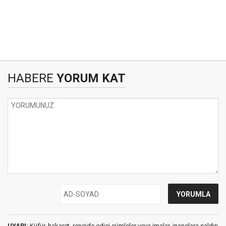
HABERE
YORUM KAT
UYARI:
Küfür, hakaret, rencide edici cümleler veya imalar, inançlara saldırı