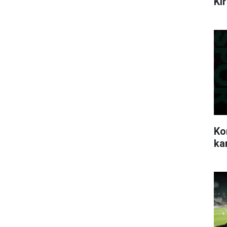
Ki
Ko
ka