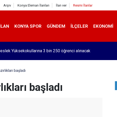
Arşiv
Konya Eleman İlanları
İlan ver
Resmi İlanlar
İLAN
KONYA SPOR
GÜNDEM
İLÇELER
EKONOMI
eslek Yüksekokullarına 3 bin 250 öğrenci alınacak
rlıkları başladı
ıkları başladı