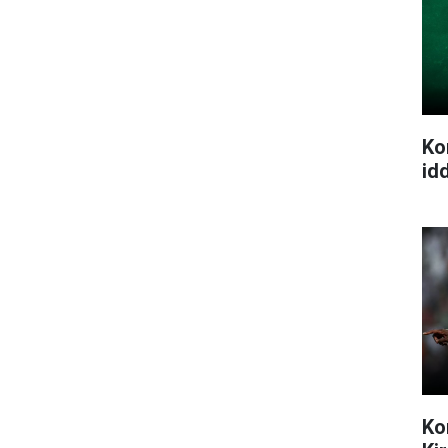
Ko
idd
Ko