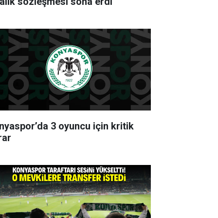
ralık sözleşmesi sona erdi
nyaspor’da 3 oyuncu için kritik
rar