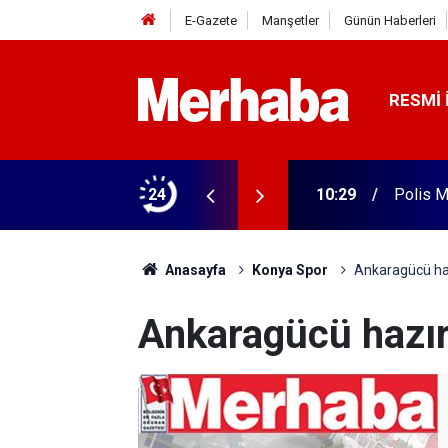
E-Gazete
Manşetler
Günün Haberleri
RESMI 
in düzenleme yapıldı
24
10:29
Polis M
Anasayfa
Konya Spor
Ankaragücü hazı
Ankaragücü hazırl