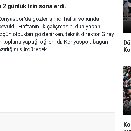
 2 günlük izin sona erdi.
Konyaspor’da gözler şimdi hafta sonunda
rildi. Haftanın ilk çalışmasını dün yapan
zgün oldukları gözlenirken, teknik direktör Giray
r toplantı yaptığı öğrenildi. Konyaspor, bugün
Dü
ırlığını sürdürecek.
Ko
Ko