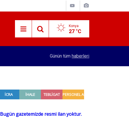
Konya
27 °C
10:19
YENİ Parti’nin Konya’daki ilk ilçe başkanı belli ol
Günün tüm
haberleri