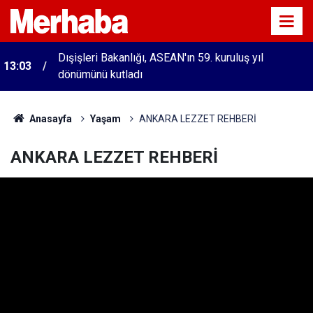
Dışişleri Bakanlığı, ASEAN'ın 59. kuruluş yıl
13:03
dönümünü kutladı
12:57
Kırtasiye sektöründe okula dönüş mesaisi başladı
Anasayfa
Yaşam
ANKARA LEZZET REHBERİ
ANKARA LEZZET REHBERİ