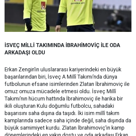
İSVEÇ MİLLİ TAKIMINDA İBRAHİMOVİÇ İLE ODA
ARKADAŞI OLDU
Erkan Zengin’in uluslararası kariyerindeki en büyük
başarılarından biri, İsveç A Millî Takımı’nda dünya
futbolunun efsane isimlerinden Zlatan İbrahimoviç ile
omuz omuza mücadele etmesi oldu. İsveç Millî
Takımı’nın hücum hattında İbrahimoviç ile harika bir
ikili oluşturan Kulu doğumlu futbolcu, sahadaki
başarısını saha dışına da taşıdı. İki isim millî takım
kamplarında sadece saha içinde değil, saha dışında da
büyük samimiyet kurdu. Zlatan İbrahimoviç’in kamp
dönemlerindeki en yakın dostu ve oda arkadaşı Erkan