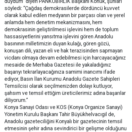
duydum” diyen PANKOBİRLİK Başkanı Konuk, şunları
söyledi: “Çağdaş demokrasilerde dördüncü kuvvet
olarak kabul edilen medyanın bir parçası olan ve yerel
anlamda hem denetim mekanizmasını, hem
demokrasinin geliştirilmesi işlevini hem de toplum
hassasiyetlerini yansıtma işlevini gören Anadolu
basınının milletimizin duyan kulağı, gören gözü,
konuşan dili, yazan eli ve hak terazisinden sapmayan
vicdanı olmaya devam edebilmesi için harcayacağınız
mesaide de Merhaba Gazetesi ile yakaladığınız
başarıyı tekrarlayacağınıza samimi inancımı ifade
ediyor, Basın İlan Kurumu Anadolu Gazete Sahipleri
Temsilcisi olarak seçilmenizden dolayı kutluyor,
şahsım ve temsil ettiğim üreticilerimiz adına başarılar
diliyorum.”
Konya Sanayi Odası ve KOS (Konya Organize Sanayi)
Yönetim Kurulu Başkanı Tahir Büyükhelvacıgil de,
Anadolu gazeteciliğini Konyalı bir gazetecinin temsil
etmesinin şehir adına sevindirici bir gelişme olduğunu