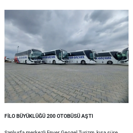
FİLO BÜYÜKLÜĞÜ 200 OTOBÜSÜ AŞTI
Şanlıurfa merkezli Enver Geçgel Turizm, kısa süre