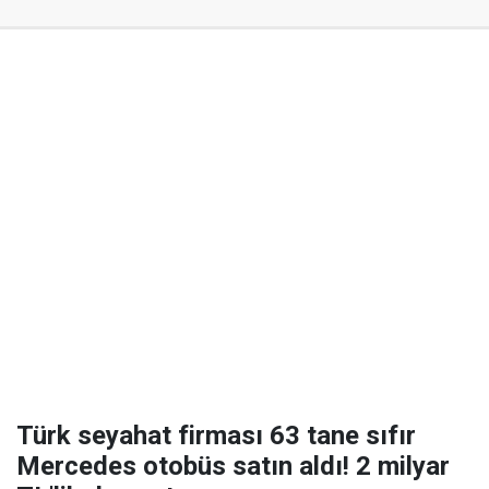
Türk seyahat firması 63 tane sıfır
Mercedes otobüs satın aldı! 2 milyar