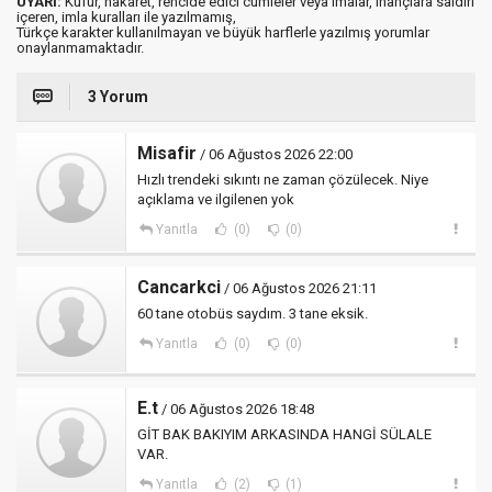
UYARI:
Küfür, hakaret, rencide edici cümleler veya imalar, inançlara saldırı
içeren, imla kuralları ile yazılmamış,
Türkçe karakter kullanılmayan ve büyük harflerle yazılmış yorumlar
onaylanmamaktadır.
3 Yorum
Misafir
/ 06 Ağustos 2026 22:00
Hızlı trendeki sıkıntı ne zaman çözülecek. Niye
açıklama ve ilgilenen yok
Yanıtla
(0)
(0)
Cancarkci
/ 06 Ağustos 2026 21:11
60 tane otobüs saydım. 3 tane eksik.
Yanıtla
(0)
(0)
E.t
/ 06 Ağustos 2026 18:48
GİT BAK BAKIYIM ARKASINDA HANGİ SÜLALE
VAR.
Yanıtla
(2)
(1)