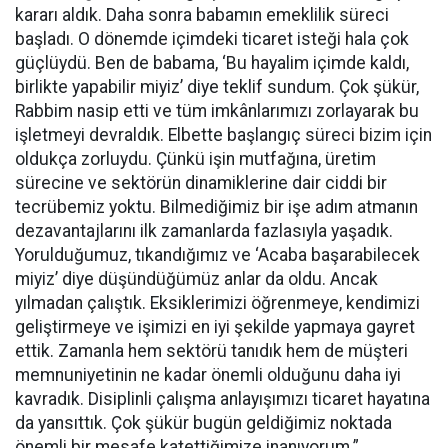
kararı aldık. Daha sonra babamın emeklilik süreci
başladı. O dönemde içimdeki ticaret isteği hala çok
güçlüydü. Ben de babama, ‘Bu hayalim içimde kaldı,
birlikte yapabilir miyiz’ diye teklif sundum. Çok şükür,
Rabbim nasip etti ve tüm imkânlarımızı zorlayarak bu
işletmeyi devraldık. Elbette başlangıç süreci bizim için
oldukça zorluydu. Çünkü işin mutfağına, üretim
sürecine ve sektörün dinamiklerine dair ciddi bir
tecrübemiz yoktu. Bilmediğimiz bir işe adım atmanın
dezavantajlarını ilk zamanlarda fazlasıyla yaşadık.
Yorulduğumuz, tıkandığımız ve ‘Acaba başarabilecek
miyiz’ diye düşündüğümüz anlar da oldu. Ancak
yılmadan çalıştık. Eksiklerimizi öğrenmeye, kendimizi
geliştirmeye ve işimizi en iyi şekilde yapmaya gayret
ettik. Zamanla hem sektörü tanıdık hem de müşteri
memnuniyetinin ne kadar önemli olduğunu daha iyi
kavradık. Disiplinli çalışma anlayışımızı ticaret hayatına
da yansıttık. Çok şükür bugün geldiğimiz noktada
önemli bir mesafe katettiğimize inanıyorum.”