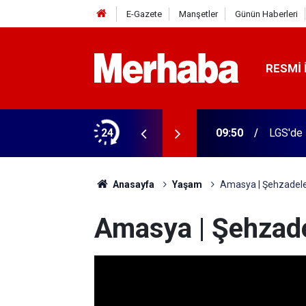
E-Gazete
Manşetler
Günün Haberleri
RESMI 
isesi belli oldu
24
09:47
Altın fi
Anasayfa
Yaşam
Amasya | Şehzadele
Amasya | Şehzade