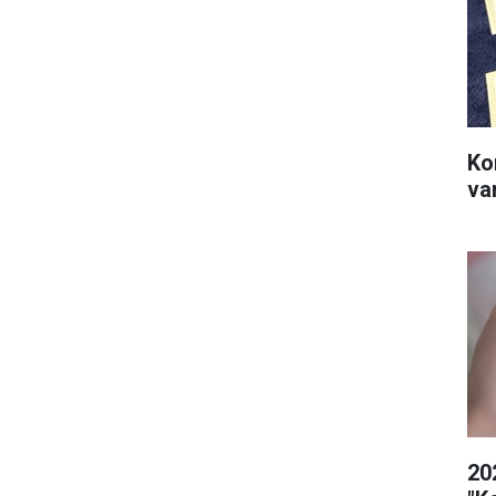
Ko
va
20