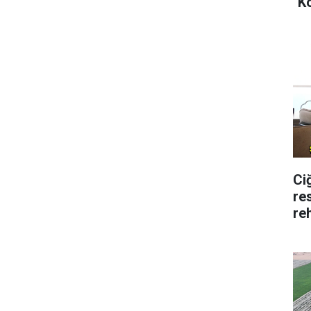
"K
Ci
re
re