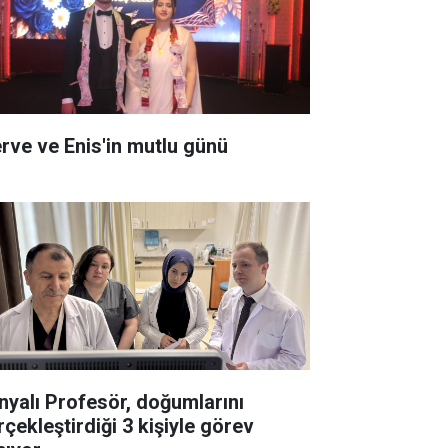
rve ve Enis'in mutlu günü
nyalı Profesör, doğumlarını
rçekleştirdiği 3 kişiyle görev