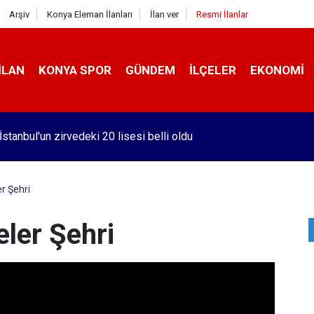
Arşiv
Konya Eleman İlanları
İlan ver
Resmi İlanlar
İLAN
KONYA SPOR
GÜNDEM
İLÇELER
EKONOMI
yatlarında 8-10 bin TL aralığı için tarih verildi
r Şehri
ler Şehri