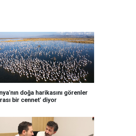
nya'nın doğa harikasını görenler
rası bir cennet' diyor