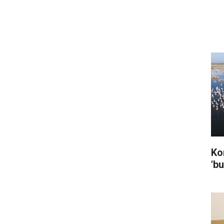
Ko
'bu