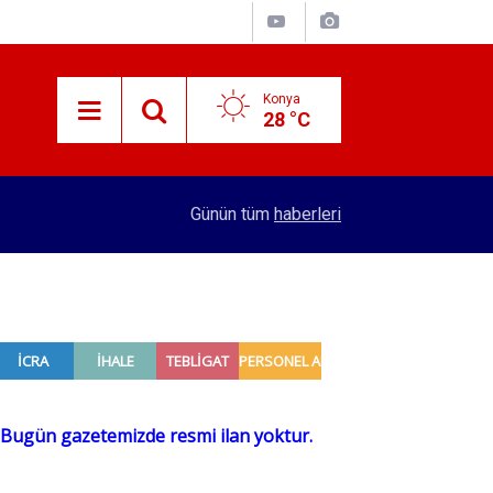
Konya
28 °C
09:39
Emlak vergisinde inşaat maliyet bedelleri belirl
Günün tüm
haberleri