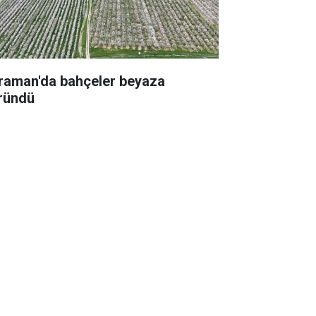
raman'da bahçeler beyaza
ründü