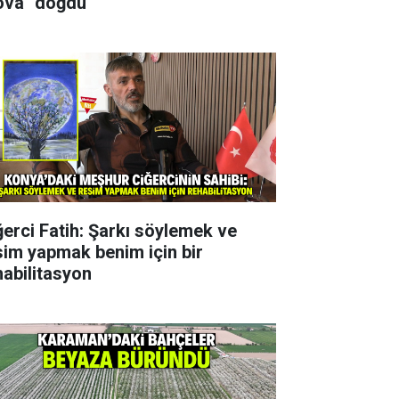
ova" doğdu
ğerci Fatih: Şarkı söylemek ve
sim yapmak benim için bir
habilitasyon