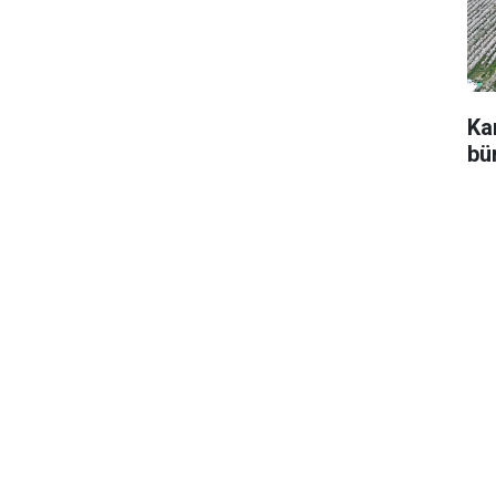
Ka
bü