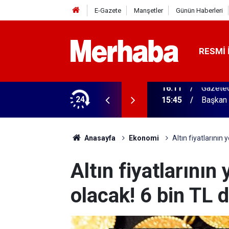
E-Gazete
Manşetler
Günün Haberleri
RESMI 
ğitim Kampüsü'ne ziyaret
24
15:45
Başkan 
Anasayfa
Ekonomi
Altın fiyatlarının 
Altın fiyatlarının
olacak! 6 bin TL 