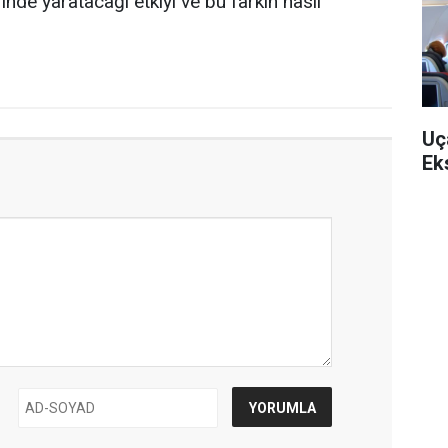
erinde yaratacağı etkiyi ve bu farkın nasıl
Uç
Ek