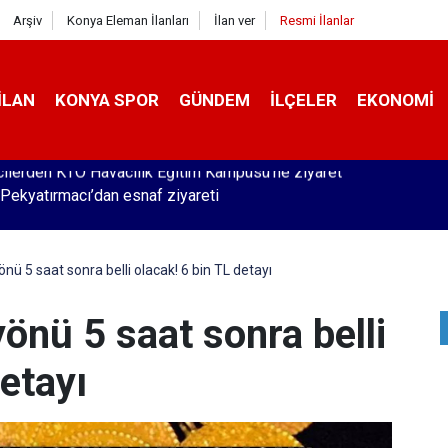
Arşiv
Konya Eleman İlanları
İlan ver
Resmi İlanlar
İLAN
KONYA SPOR
GÜNDEM
İLÇELER
EKONOMI
Pekyatırmacı’dan esnaf ziyareti
yönü 5 saat sonra belli olacak! 6 bin TL detayı
 yönü 5 saat sonra belli
detayı