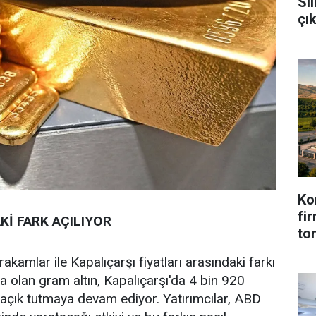
Sil
çı
Ko
fi
Kİ FARK AÇILIYOR
to
rakamlar ile Kapalıçarşı fiyatları arasındaki farkı
a olan gram altın, Kapalıçarşı'da 4 bin 920
 açık tutmaya devam ediyor. Yatırımcılar, ABD