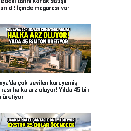
le'deki tarihi konak satışa
karıldı! İçinde mağarası var
nya'da çok sevilen kuruyemiş
rması halka arz oluyor! Yılda 45 bin
n üretiyor