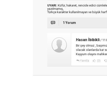
UYARI:
Küfür, hakaret, rencide edici cümleler 
yazılmamış,
Türkçe karakter kullanılmayan ve büyük har
1 Yorum
Hasan İbibikli
/ 11 
Bir şey olmaz , başım
olacak olanlarda kar su
Kayyum olayını mahkeme 
Yanıtla
(3)