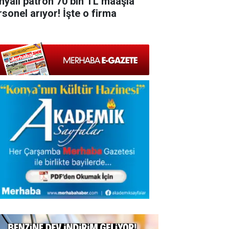
nyalı patron 70 bin TL maaşla
rsonel arıyor! İşte o firma