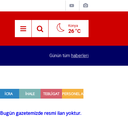
Konya
26 °C
15:38
Konyalı patron 70 bin TL maaşla personel arıyor!
Günün tüm
haberleri