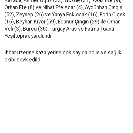
Kazada, Ahmet Oğuz (33), Gözde (31), Ayaz Efe (9),
Orhan Efe (8) ve Nihat Efe Acar (4), Aygünhan Çıngın
(52), Zeynep (26) ve Yahya Eskiocak (16), Ecrin Çiçek
(16), Beyhan Kıvcı (59), Edanur Çıngın (29) ile Orhan
Veli (3), Burcu (36), Turgay Aras ve Fatma Tuana
Yeşiltoprak yaralandı.
İhbar üzerine kaza yerine çok sayıda polis ve sağlık
ekibi sevk edildi.