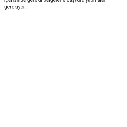
içerisinde gerekli belgelerle başvuru yapmaları
gerekiyor.