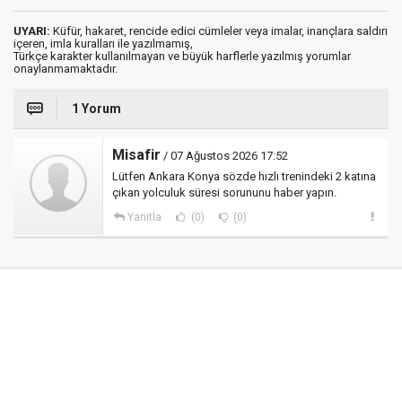
UYARI:
Küfür, hakaret, rencide edici cümleler veya imalar, inançlara saldırı
içeren, imla kuralları ile yazılmamış,
Türkçe karakter kullanılmayan ve büyük harflerle yazılmış yorumlar
onaylanmamaktadır.
1 Yorum
Misafir
/ 07 Ağustos 2026 17:52
Lütfen Ankara Konya sözde hızlı trenindeki 2 katına
çıkan yolculuk süresi sorununu haber yapın.
Yanıtla
(0)
(0)