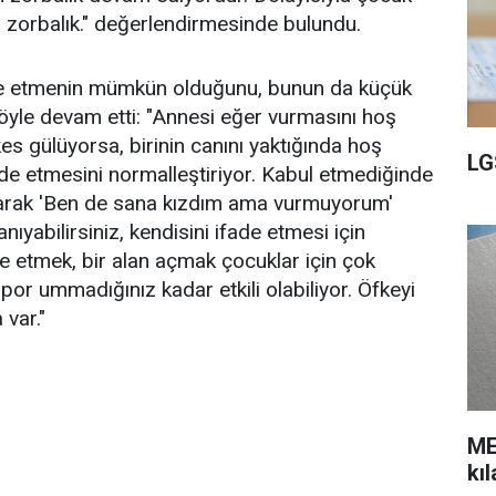
er zorbalık." değerlendirmesinde bulundu.
fade etmenin mümkün olduğunu, bunun da küçük
şöyle devam etti: "Annesi eğer vurmasını hoş
kes gülüyorsa, birinin canını yaktığında hoş
LG
de etmesini normalleştiriyor. Kabul etmediğinde
larak 'Ben de sana kızdım ama vurmuyorum'
anıyabilirsiniz, kendisini ifade etmesi için
ade etmek, bir alan açmak çocuklar için çok
 spor ummadığınız kadar etkili olabiliyor. Öfkeyi
 var."
ME
kı