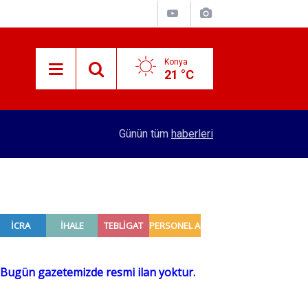
Konya
21 °C
15:29
Merkez Bankası rezervleri açıklandı
Günün tüm
haberleri