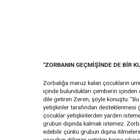
"ZORBANIN GEÇMİŞİNDE DE BİR K
Zorbalığa maruz kalan çocukların umu
içinde bulundukları çemberin içinden 
dile getiren Zeren, şöyle konuştu: "Bu
yetişkinler tarafından desteklenmesi
çocuklar yetişkinlerden yardım istemez
grubun dışında kalmak istemez. Zorbalı
edebilir çünkü grubun dışına itilmeler
çocuğun diğerini yetişkin birine şikay