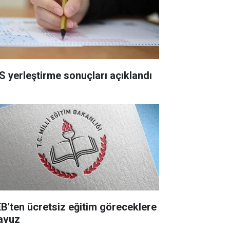
S yerleştirme sonuçları açıklandı
B'ten ücretsiz eğitim göreceklere
lavuz