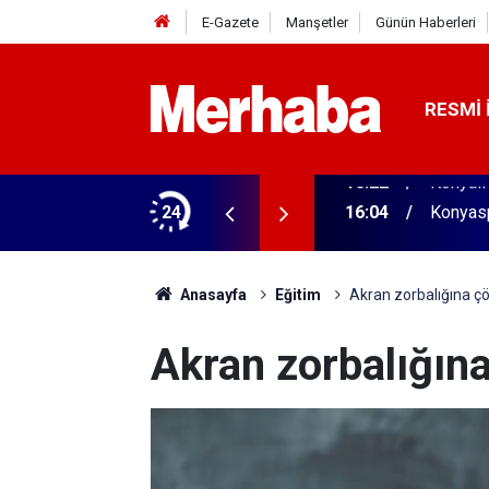
E-Gazete
Manşetler
Günün Haberleri
RESMI 
aldı! 313 beygir motoru var
24
16:04
Konyasp
Anasayfa
Eğitim
Akran zorbalığına ç
Akran zorbalığın