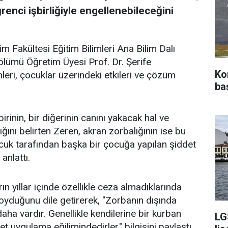
ğrenci işbirliğiyle engellenebileceğini
m Fakültesi Eğitim Bilimleri Ana Bilim Dalı
ölümü Öğretim Üyesi Prof. Dr. Şerife
Ko
eri, çocuklar üzerindeki etkileri ve çözüm
ba
irinin, bir diğerinin canını yakacak hal ve
ğını belirten Zeren, akran zorbalığının ise bu
ocuk tarafından başka bir çocuğa yapılan şiddet
anlattı.
ın yıllar içinde özellikle ceza almadıklarında
oyduğunu dile getirerek, "Zorbanın dışında
daha vardır. Genellikle kendilerine bir kurban
LG
 uygulama eğilimindedirler." bilgisini paylaştı.