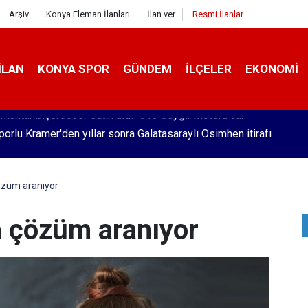
Arşiv
Konya Eleman İlanları
İlan ver
Resmi İlanlar
İLAN
KONYA SPOR
GÜNDEM
İLÇELER
EKONOMI
orlu Kramer'den yıllar sonra Galatasaraylı Osimhen itirafı
özüm aranıyor
a çözüm aranıyor