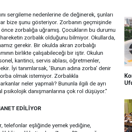
rını sergileme nedenlerine de değinerek, şunları
şmalar bize şunu gösteriyor. Zorbanın geçmişinde
ha önce zorbalığa uğramış. Çocukların bu durumu
hareketin zorbalık olduğunu bilmiyor. Okullarda,
amız gerekir. Bir okulda akran zorbalığı
nın birlikte çalışabileceği bir iştir. Okulun
onel, kantinci, servis ablası, öğretmenler,
rekir. İyi tanımlarsak, 'Bunun adına zorba' denir
Ko
zorba olmak istemiyor. Zorbalıkla
Uf
 arkanlar neler yapmalı? Bununla ilgili de ayrı
ul psikolojik danışmanlarına çok rol düşüyor."
MANET EDİLİYOR
 telefonlar eşliğinde yemek yediğine,