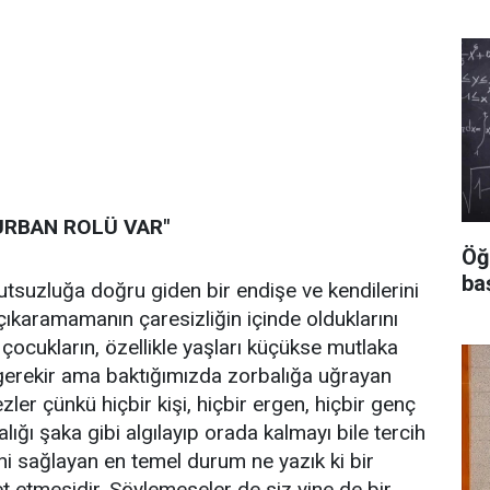
URBAN ROLÜ VAR"
Öğ
ba
tsuzluğa doğru giden bir endişe ve kendilerini
çıkaramamanın çaresizliğin içinde olduklarını
 çocukların, özellikle yaşları küçükse mutlaka
 gerekir ama baktığımızda zorbalığa uğrayan
ler çünkü hiçbir kişi, hiçbir ergen, hiçbir genç
ğı şaka gibi algılayıp orada kalmayı bile tercih
ini sağlayan en temel durum ne yazık ki bir
et etmesidir. Söylemeseler de siz yine de bir