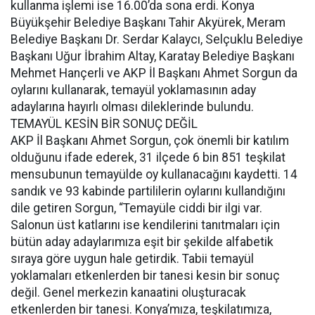
kullanma işlemi ise 16.00’da sona erdi. Konya
Büyükşehir Belediye Başkanı Tahir Akyürek, Meram
Belediye Başkanı Dr. Serdar Kalaycı, Selçuklu Belediye
Başkanı Uğur İbrahim Altay, Karatay Belediye Başkanı
Mehmet Hançerli ve AKP İl Başkanı Ahmet Sorgun da
oylarını kullanarak, temayül yoklamasının aday
adaylarına hayırlı olması dileklerinde bulundu.
TEMAYÜL KESİN BİR SONUÇ DEĞİL
AKP İl Başkanı Ahmet Sorgun, çok önemli bir katılım
olduğunu ifade ederek, 31 ilçede 6 bin 851 teşkilat
mensubunun temayülde oy kullanacağını kaydetti. 14
sandık ve 93 kabinde partililerin oylarını kullandığını
dile getiren Sorgun, “Temayüle ciddi bir ilgi var.
Salonun üst katlarını ise kendilerini tanıtmaları için
bütün aday adaylarımıza eşit bir şekilde alfabetik
sıraya göre uygun hale getirdik. Tabii temayül
yoklamaları etkenlerden bir tanesi kesin bir sonuç
değil. Genel merkezin kanaatini oluşturacak
etkenlerden bir tanesi. Konya’mıza, teşkilatımıza,