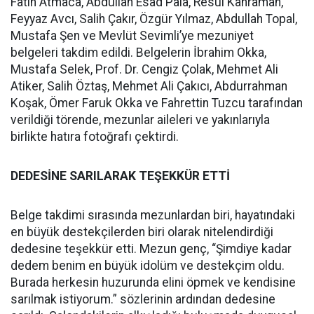
Fatih Atmaca, Abdullah Esad Pala, Resul Kahraman,
Feyyaz Avcı, Salih Çakır, Özgür Yılmaz, Abdullah Topal,
Mustafa Şen ve Mevlüt Sevimli’ye mezuniyet
belgeleri takdim edildi. Belgelerin İbrahim Okka,
Mustafa Selek, Prof. Dr. Cengiz Çolak, Mehmet Ali
Atiker, Salih Öztaş, Mehmet Ali Çakıcı, Abdurrahman
Koşak, Ömer Faruk Okka ve Fahrettin Tuzcu tarafından
verildiği törende, mezunlar aileleri ve yakınlarıyla
birlikte hatıra fotoğrafı çektirdi.
DEDESİNE SARILARAK TEŞEKKÜR ETTİ
Belge takdimi sırasında mezunlardan biri, hayatındaki
en büyük destekçilerden biri olarak nitelendirdiği
dedesine teşekkür etti. Mezun genç, “Şimdiye kadar
dedem benim en büyük idolüm ve destekçim oldu.
Burada herkesin huzurunda elini öpmek ve kendisine
sarılmak istiyorum.” sözlerinin ardından dedesine