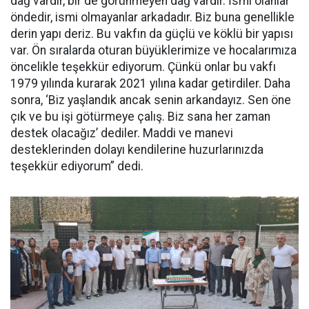
dağ vardır, bir de görünmeyen dağ vardır. İsmi olanlar
öndedir, ismi olmayanlar arkadadır. Biz buna genellikle
derin yapı deriz. Bu vakfın da güçlü ve köklü bir yapısı
var. Ön sıralarda oturan büyüklerimize ve hocalarımıza
öncelikle teşekkür ediyorum. Çünkü onlar bu vakfı
1979 yılında kurarak 2021 yılına kadar getirdiler. Daha
sonra, ‘Biz yaşlandık ancak senin arkandayız. Sen öne
çık ve bu işi götürmeye çalış. Biz sana her zaman
destek olacağız’ dediler. Maddi ve manevi
desteklerinden dolayı kendilerine huzurlarınızda
teşekkür ediyorum” dedi.