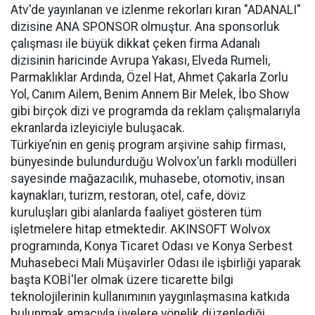
Atv'de yayınlanan ve izlenme rekorları kıran "ADANALI"
dizisine ANA SPONSOR olmuştur. Ana sponsorluk
çalışması ile büyük dikkat çeken firma Adanalı
dizisinin haricinde Avrupa Yakası, Elveda Rumeli,
Parmaklıklar Ardında, Özel Hat, Ahmet Çakarla Zorlu
Yol, Canım Ailem, Benim Annem Bir Melek, İbo Show
gibi birçok dizi ve programda da reklam çalışmalarıyla
ekranlarda izleyiciyle buluşacak.
Türkiye’nin en geniş program arşivine sahip firması,
bünyesinde bulundurduğu Wolvox’un farklı modülleri
sayesinde mağazacılık, muhasebe, otomotiv, insan
kaynakları, turizm, restoran, otel, cafe, döviz
kuruluşları gibi alanlarda faaliyet gösteren tüm
işletmelere hitap etmektedir. AKINSOFT Wolvox
programında, Konya Ticaret Odası ve Konya Serbest
Muhasebeci Mali Müşavirler Odası ile işbirliği yaparak
başta KOBİ'ler olmak üzere ticarette bilgi
teknolojilerinin kullanımının yaygınlaşmasına katkıda
bulunmak amacıyla üyelere yönelik düzenlediği