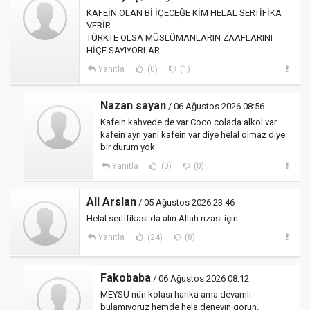
KAFEİN OLAN Bİ İÇECEĞE KİM HELAL SERTİFİKA
VERİR
TÜRKTE OLSA MÜSLÜMANLARIN ZAAFLARINI
HİÇE SAYIYORLAR
Yanıtla
(0)
(1)
Nazan sayan
/ 06 Ağustos 2026 08:56
Kafein kahvede de var Coco colada alkol var
kafein ayrı yani kafein var diye helal olmaz diye
bir durum yok
Yanıtla
(0)
(0)
All Arslan
/ 05 Ağustos 2026 23:46
Helal sertifikası da alın Allah rızası için
Yanıtla
(24)
(8)
Fakobaba
/ 06 Ağustos 2026 08:12
MEYSU nün kolası harika ama devamlı
bulamıyoruz hemde hela.deneyin görün.