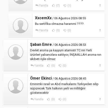
Yanıtla
(7)
(1)
XxcemXx
/ 06 Ağustos 2026 08:55
Bu sertifika olmazsa harammi ????
Yanıtla
(0)
(0)
Şaban Emre
/ 06 Ağustos 2026 08:53
Devlet aroma ya kayyum atamıstı! TC nin Yerli
ürünleri yabancılara satılıyor, İNŞAALLAH aroma nın
akıbeti öyle olmaz
Yanıtla
(0)
(0)
Ömer Ekinci
/ 06 Ağustos 2026 08:45
Eminimki israil ve Abd markalarını Türkiyeden silip
süpürecek Türk halkının yerli ve milliliğini
gösterecektir
Yanıtla
(0)
(0)