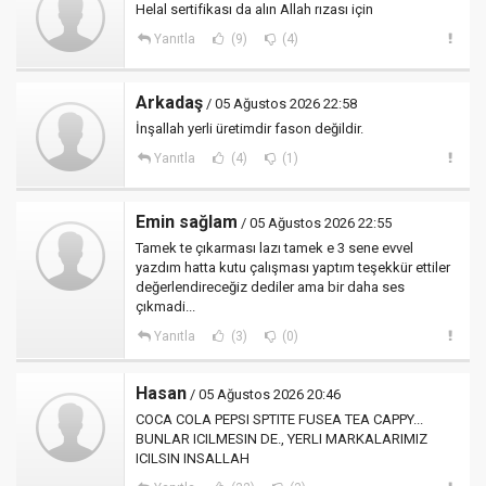
Helal sertifikası da alın Allah rızası için
Yanıtla
(9)
(4)
Arkadaş
/ 05 Ağustos 2026 22:58
İnşallah yerli üretimdir fason değildir.
Yanıtla
(4)
(1)
Emin sağlam
/ 05 Ağustos 2026 22:55
Tamek te çıkarması lazı tamek e 3 sene evvel
yazdım hatta kutu çalışması yaptım teşekkür ettiler
değerlendireceğiz dediler ama bir daha ses
çıkmadi...
Yanıtla
(3)
(0)
Hasan
/ 05 Ağustos 2026 20:46
COCA COLA PEPSI SPTITE FUSEA TEA CAPPY...
BUNLAR ICILMESIN DE., YERLI MARKALARIMIZ
ICILSIN INSALLAH