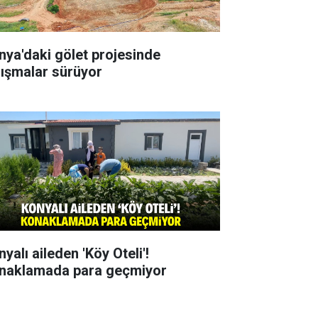
nya'daki gölet projesinde
lışmalar sürüyor
yalı aileden 'Köy Oteli'!
naklamada para geçmiyor