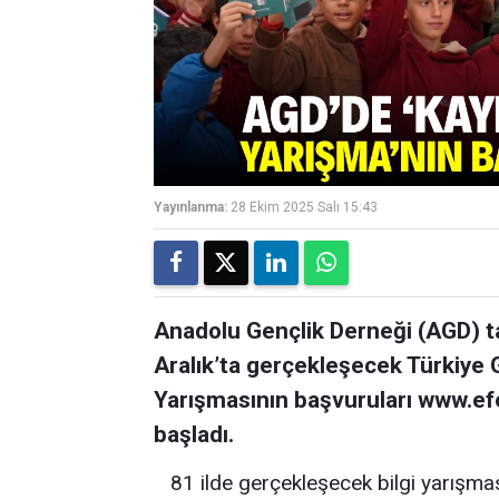
Yayınlanma:
28 Ekim 2025 Salı 15:43
Anadolu Gençlik Derneği (AGD) t
Aralık’ta gerçekleşecek Türkiye G
Yarışmasının başvuruları www.ef
başladı.
81 ilde gerçekleşecek bilgi yarışm