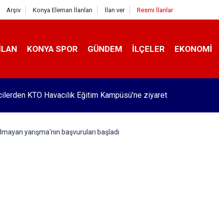
Arşiv
Konya Eleman İlanları
İlan ver
Resmi İlanlar
İLAN
KONYA SPOR
GÜNDEM
İLÇELER
EKONOMI
Pekyatırmacı’dan esnaf ziyareti
lmayan yarışma'nın başvuruları başladı