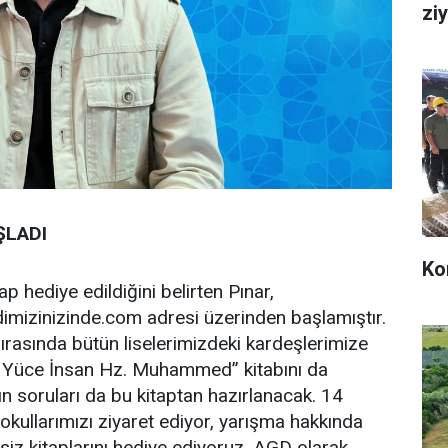
ziy
ŞLADI
Ko
p hediye edildiğini belirten Pınar,
mizinizinde.com adresi üzerinden başlamıştır.
sırasında bütün liselerimizdeki kardeşlerimize
 Yüce İnsan Hz. Muhammed” kitabını da
ın soruları da bu kitaptan hazırlanacak. 14
 okullarımızı ziyaret ediyor, yarışma hakkında
tsiz kitaplarını hediye ediyoruz. AGD olarak