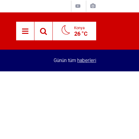
Konya
26 °C
15:38
Konyalı patron 70 bin TL maaşla personel arıyor!
Günün tüm
haberleri