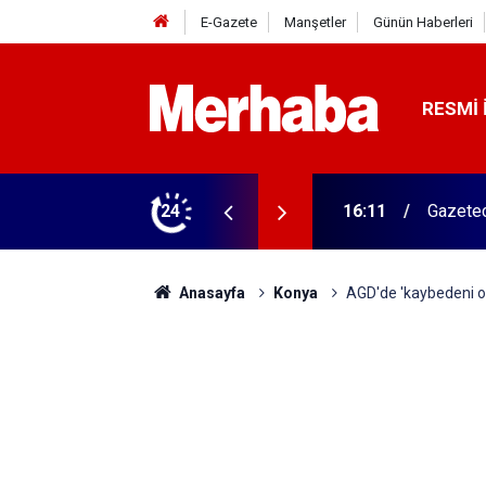
E-Gazete
Manşetler
Günün Haberleri
RESMI 
ğitim Kampüsü'ne ziyaret
24
15:45
Başkan 
Anasayfa
Konya
AGD'de 'kaybedeni o