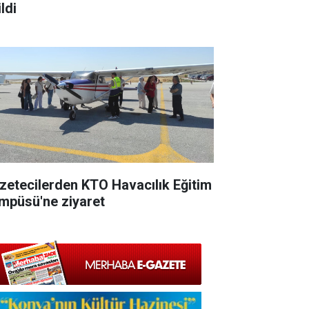
ldi
zetecilerden KTO Havacılık Eğitim
mpüsü'ne ziyaret