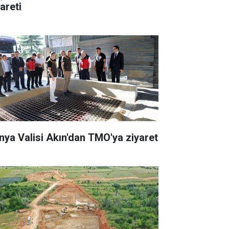
areti
nya Valisi Akın'dan TMO'ya ziyaret