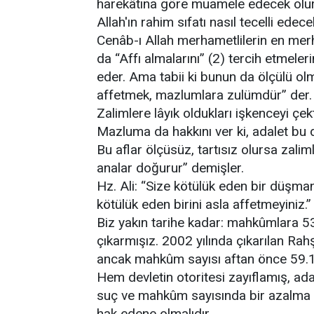
harekâtına göre muamele edecek olurs
Allah'ın rahim sıfatı nasıl tecelli edec
Cenâb-ı Allah merhametlilerin en merham
da “Affı almalarını” (2) tercih etmeleri
eder. Ama tabii ki bunun da ölçülü olm
affetmek, mazlumlara zulümdür” der. Te
Zalimlere lâyık oldukları işkenceyi çekt
Mazluma da hakkını ver ki, adalet bu 
Bu aflar ölçüsüz, tartısız olursa zali
analar doğurur” demişler.
Hz. Ali: “Size kötülük eden bir düşman
kötülük eden birini asla affetmeyiniz.”
Biz yakın tarihe kadar: mahkûmlara 53,
çıkarmışız. 2002 yılında çıkarılan Rah
ancak mahkûm sayısı aftan önce 59.187
Hem devletin otoritesi zayıflamış, ad
suç ve mahkûm sayısında bir azalma ol
hak edene olmalıdır.