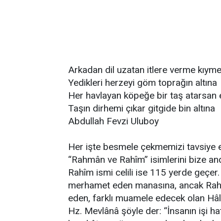
Arkadan dil uzatan itlere verme kıyme
Yedikleri herzeyi göm toprağın altına
Her havlayan köpeğe bir taş atarsan 
Taşın dirhemi çıkar gitgide bin altına
Abdullah Fevzi Uluboy
Her işte besmele çekmemizi tavsiye e
“Rahmân ve Rahîm” isimlerini bize and
Rahîm ismi celili ise 115 yerde geçe
merhamet eden manasına, ancak Rahî
eden, farklı muamele edecek olan Hâlı
Hz. Mevlânâ şöyle der: “İnsanın işi hat