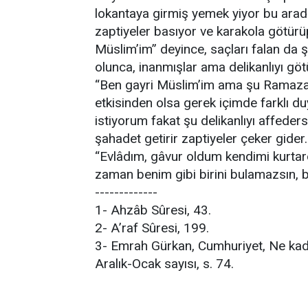
lokantaya girmiş yemek yiyor bu arada
zaptiyeler basıyor ve karakola götürü
Müslim’im” deyince, saçları falan da ş
olunca, inanmışlar ama delikanlıyı göt
“Ben gayri Müslim’im ama şu Ramazan
etkisinden olsa gerek içimde farklı 
istiyorum fakat şu delikanlıyı affeder
şahadet getirir zaptiyeler çeker gider
“Evlâdım, gâvur oldum kendimi kurta
zaman benim gibi birini bulamazsın, b
-------------
1- Ahzâb Sûresi, 43.
2- A’raf Sûresi, 199.
3- Emrah Gürkan, Cumhuriyet, Ne kada
Aralık-Ocak sayısı, s. 74.