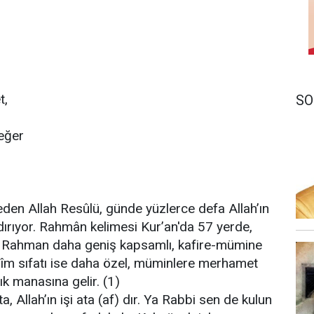
t,
SO
eğer
den Allah Resûlü, günde yüzlerce defa Allah’ın
ırıyor. Rahmân kelimesi Kur’an'da 57 yerde,
r. Rahman daha geniş kapsamlı, kafire-mümine
m sıfatı ise daha özel, müminlere merhamet
k manasına gelir. (1)
a, Allah’ın işi ata (af) dır. Ya Rabbi sen de kulun