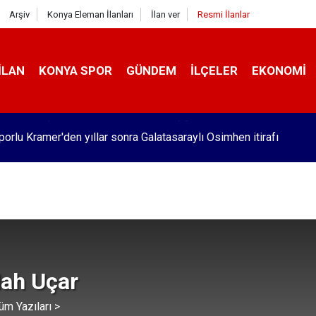
Arşiv
Konya Eleman İlanları
İlan ver
Resmi İlanlar
İLAN
KONYA SPOR
GÜNDEM
İLÇELER
EKONOMI
orlu Kramer'den yıllar sonra Galatasaraylı Osimhen itirafı
lah Uçar
üm Yazıları >