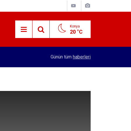
Konya
20 °C
15:29
Merkez Bankası rezervleri açıklandı
Günün tüm
haberleri