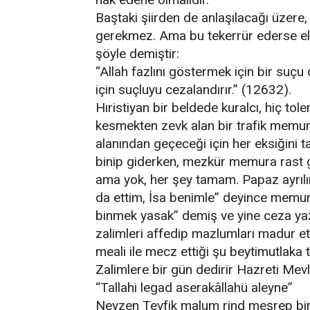
Baştaki şiirden de anlaşılacağı üzere,
gerekmez. Ama bu tekerrür ederse el
şöyle demiştir:
“Allah fazlını göstermek için bir suç
için suçluyu cezalandırır.” (12632).
Hıristiyan bir beldede kuralcı, hiç to
kesmekten zevk alan bir trafik memur
alanından geçeceği için her eksiğini t
binip giderken, mezkür memura rast 
ama yok, her şey tamam. Papaz ayrılır
da ettim, İsa benimle” deyince memur:
binmek yasak” demiş ve yine ceza ya
zalimleri affedip mazlumları madur et
meali ile mecz ettiği şu beytimutlaka t
Zalimlere bir gün dedirir Hazreti Mev
“Tallahi legad aserakâllahü aleyne”
Neyzen Tevfik malum rind meşrep b