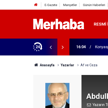
E-Gazete
Manşetler
Günün Haberleri
RESMI 
aldı! 313 beygir motoru var
24
16:04
Konyasp
Anasayfa
Yazarlar
Af ve Ceza
Abdul
Yazarın T