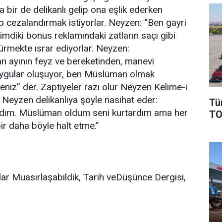
 bir de delikanlı gelip ona eşlik ederken
p cezalandırmak istiyorlar. Neyzen: “Ben gayri
imdiki bonus reklamındaki zatların saçı gibi
ürmekte ısrar ediyorlar. Neyzen:
 ayının feyz ve bereketinden, manevi
duygular oluşuyor, ben Müslüman olmak
seniz” der. Zaptiyeler razı olur Neyzen Kelime-i
. Neyzen delikanlıya şöyle nasihat eder:
Tü
rdım. Müslüman oldum seni kurtardım ama her
TO
ir daha böyle halt etme.”
r Muasırlaşabildik, Tarih veDüşünce Dergisi,