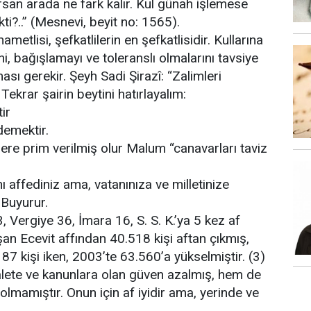
an arada ne fark kalır. Kul günah işlemese
ekti?..” (Mesnevi, beyit no: 1565).
etlisi, şefkatlilerin en şefkatlisidir. Kullarına
ni, bağışlamayı ve toleranslı olmalarını tavsiye
ası gerekir. Şeyh Sadi Şirazî: “Zalimleri
krar şairin beytini hatırlayalım:
ir
demektir.
mlere prim verilmiş olur Malum “canavarları taviz
ı affediniz ama, vatanınıza ve milletinize
 Buyurur.
 Vergiye 36, İmara 16, S. S. K.’ya 5 kez af
şan Ecevit affından 40.518 kişi aftan çıkmış,
 kişi iken, 2003’te 63.560’a yükselmiştir. (3)
alete ve kanunlara olan güven azalmış, hem de
mamıştır. Onun için af iyidir ama, yerinde ve