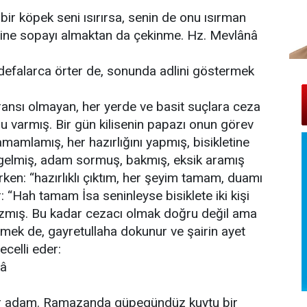
 bir köpek seni ısırırsa, senin de onu ısırman
ine sopayı almaktan da çekinme. Hz. Mevlânâ
u defalarca örter de, sonunda adlini göstermek
leransı olmayan, her yerde ve basit suçlara ceza
u varmış. Bir gün kilisenin papazı onun görev
amamlamış, her hazırlığını yapmış, bisikletine
gelmiş, adam sormuş, bakmış, eksik aramış
ken: “hazırlıklı çıktım, her şeyim tamam, duamı
 “Hah tamam İsa seninleyse bisiklete iki kişi
zmış. Bu kadar cezacı olmak doğru değil ama
mek de, gayretullaha dokunur ve şairin ayet
ecelli eder:
lâ
ir adam. Ramazanda güpegündüz kuytu bir