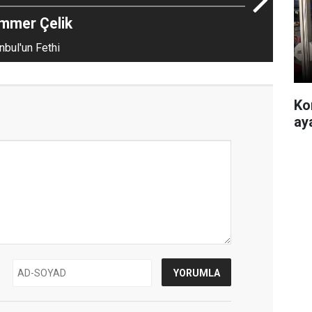
mmer Çelik
nbul'un Fethi
Ko
ay