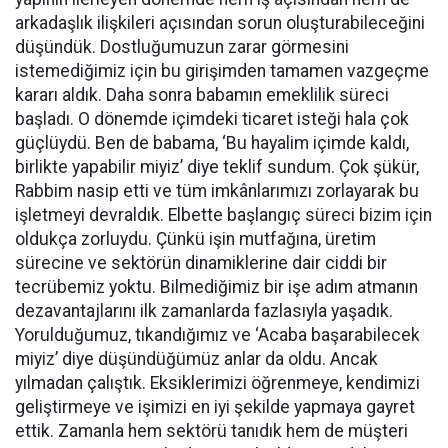
arkadaşlık ilişkileri açısından sorun oluşturabileceğini
düşündük. Dostluğumuzun zarar görmesini
istemediğimiz için bu girişimden tamamen vazgeçme
kararı aldık. Daha sonra babamın emeklilik süreci
başladı. O dönemde içimdeki ticaret isteği hala çok
güçlüydü. Ben de babama, ‘Bu hayalim içimde kaldı,
birlikte yapabilir miyiz’ diye teklif sundum. Çok şükür,
Rabbim nasip etti ve tüm imkânlarımızı zorlayarak bu
işletmeyi devraldık. Elbette başlangıç süreci bizim için
oldukça zorluydu. Çünkü işin mutfağına, üretim
sürecine ve sektörün dinamiklerine dair ciddi bir
tecrübemiz yoktu. Bilmediğimiz bir işe adım atmanın
dezavantajlarını ilk zamanlarda fazlasıyla yaşadık.
Yorulduğumuz, tıkandığımız ve ‘Acaba başarabilecek
miyiz’ diye düşündüğümüz anlar da oldu. Ancak
yılmadan çalıştık. Eksiklerimizi öğrenmeye, kendimizi
geliştirmeye ve işimizi en iyi şekilde yapmaya gayret
ettik. Zamanla hem sektörü tanıdık hem de müşteri