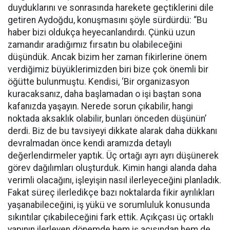
duyduklarını ve sonrasında harekete geçtiklerini dile
getiren Aydoğdu, konuşmasını şöyle sürdürdü: “Bu
haber bizi oldukça heyecanlandırdı. Çünkü uzun
zamandır aradığımız fırsatın bu olabileceğini
düşündük. Ancak bizim her zaman fikirlerine önem
verdiğimiz büyüklerimizden biri bize çok önemli bir
öğütte bulunmuştu. Kendisi, ‘Bir organizasyon
kuracaksanız, daha başlamadan o işi baştan sona
kafanızda yaşayın. Nerede sorun çıkabilir, hangi
noktada aksaklık olabilir, bunları önceden düşünün’
derdi. Biz de bu tavsiyeyi dikkate alarak daha dükkanı
devralmadan önce kendi aramızda detaylı
değerlendirmeler yaptık. Üç ortağı ayrı ayrı düşünerek
görev dağılımları oluşturduk. Kimin hangi alanda daha
verimli olacağını, işleyişin nasıl ilerleyeceğini planladık.
Fakat süreç ilerledikçe bazı noktalarda fikir ayrılıkları
yaşanabileceğini, iş yükü ve sorumluluk konusunda
sıkıntılar çıkabileceğini fark ettik. Açıkçası üç ortaklı
yapının ilerleyen dönemde hem iş açısından hem de