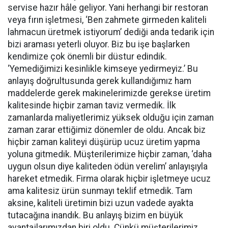
servise hazır hâle geliyor. Yani herhangi bir restoran
veya fırın işletmesi, ‘Ben zahmete girmeden kaliteli
lahmacun üretmek istiyorum’ dediği anda tedarik için
bizi araması yeterli oluyor. Biz bu işe başlarken
kendimize çok önemli bir düstur edindik.
‘Yemediğimizi kesinlikle kimseye yedirmeyiz.’ Bu
anlayış doğrultusunda gerek kullandığımız ham
maddelerde gerek makinelerimizde gerekse üretim
kalitesinde hiçbir zaman taviz vermedik. İlk
zamanlarda maliyetlerimiz yüksek olduğu için zaman
zaman zarar ettiğimiz dönemler de oldu. Ancak biz
hiçbir zaman kaliteyi düşürüp ucuz üretim yapma
yoluna gitmedik. Müşterilerimize hiçbir zaman, ‘daha
uygun olsun diye kaliteden ödün verelim’ anlayışıyla
hareket etmedik. Firma olarak hiçbir işletmeye ucuz
ama kalitesiz ürün sunmayı teklif etmedik. Tam
aksine, kaliteli üretimin bizi uzun vadede ayakta
tutacağına inandık. Bu anlayış bizim en büyük
avantajlarımızdan biri oldu. Çünkü müşterilerimiz