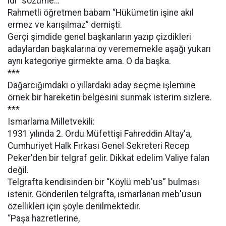
idi” sözüme…
Rahmetli öğretmen babam “Hükümetin işine akıl
ermez ve karışılmaz” demişti.
Gerçi şimdide genel başkanların yazıp çizdikleri
adaylardan başkalarına oy verememekle aşağı yukarı
aynı kategoriye girmekte ama. O da başka.
***
Dağarcığımdaki o yıllardaki aday seçme işlemine
örnek bir hareketin belgesini sunmak isterim sizlere.
***
Ismarlama Milletvekili:
1931 yılında 2. Ordu Müfettişi Fahreddin Altay'a,
Cumhuriyet Halk Fırkası Genel Sekreteri Recep
Peker'den bir telgraf gelir. Dikkat edelim Valiye falan
değil.
Telgrafta kendisinden bir “Köylü meb'us” bulması
istenir. Gönderilen telgrafta, ısmarlanan meb'usun
özellikleri için şöyle denilmektedir.
“Paşa hazretlerine,