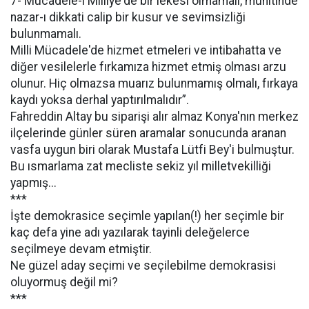
7- Mücadele-i Milliye'de bir lekesi olmamalı, muhitinde
nazar-ı dikkati calip bir kusur ve sevimsizliği
bulunmamalı.
Milli Mücadele'de hizmet etmeleri ve intibahatta ve
diğer vesilelerle fırkamıza hizmet etmiş olması arzu
olunur. Hiç olmazsa muarız bulunmamış olmalı, fırkaya
kaydı yoksa derhal yaptırılmalıdır”.
Fahreddin Altay bu siparişi alır almaz Konya'nın merkez
ilçelerinde günler süren aramalar sonucunda aranan
vasfa uygun biri olarak Mustafa Lütfi Bey'i bulmuştur.
Bu ısmarlama zat mecliste sekiz yıl milletvekilliği
yapmış...
***
İşte demokrasice seçimle yapılan(!) her seçimle bir
kaç defa yine adı yazılarak tayinli deleğelerce
seçilmeye devam etmiştir.
Ne güzel aday seçimi ve seçilebilme demokrasisi
oluyormuş değil mi?
***