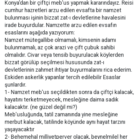
Konya'dan bir çiftçi meb'us yapmak kararındayız. Reisi
cumhur hazretleri arzu edilen evsafta bir namzet
bulunması işinin bizzat zat-ı devletlerine havalesini
irade buyurdular. Namzette arzu edilen evsafın
esaslarını aşağıda yazıyorum:
Namzet mütegallibe olmamalı, kimsenin adamı
bulunmamalı, az çok arazi ve çift çubuk sahibi
olmalıdır. Civar veya tensib buyurulacak köylerden
bizzat görülüp seçilmesi hususunda zat-ı
devletlerinin zahmet ihtiyar buyurmalarını rica ederim.
Eskiden askerlik yapanlar tercih edilebilir Esaslar
şunlardır.
1- Namzet meb'us seçildikten sonra da çiftçi kalacak,
hayatını terketmeyecek, mesleğine daima sadık
kalacaktır. (ne güzel değil mi?)
Meb'usluğunda, tatil zamanında yine mesleğine
merbut kalacak, tatilinde köyünde aynı hayat tarzını
yaşayacaktır
2- Behemehal milliyetperver olacak, beynelmilel her