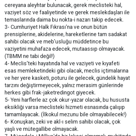
cereyana aleyhtar bulunacak, gerek meclisteki hal,
vaziyet söz ve faaliyetinde ve gerek meslekdaşları ile
temaslarında daima bu nokta-i nazarı takip edecek.
3- Cumhuriyet Halk Fıkrası'na ve onun bütün
prensiplerine, akidelerine, hareketlerine tam sadakat
sahibi olacak ve meb'usluğu müddetince bu
vaziyetini muhafaza edecek, mutaassıp olmayacak.
(TBMM ne tabi değil!)
4- Meclis'teki hayatında hal ve vaziyeti ve kıyafeti
esas memleketindeki gibi olacak, meclis içtimalarına
ve her yere kasketi, poturu ile gelecek, gündelik hayat
tarzını değiştirmeyecek, yalnız merasim günlerinde
herkes gibi frak-jaketredingot giyecek.
5- Yeni harflerle az çok okur-yazar olacak, bu hususta
eksikliği varsa meclisteki hizmeti esnasında çalışıp
tamamlayacak. (İlkokul mezunu bile olmayabilecek!)
6- Konuşkan, zeki ve akl-ı selim sahibi olacak, çok
yaşlı ve mütegallibe olmayacak.