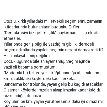
Otuzlu, kırklı yıllardaki milletvekili seçimlerini, zamanın
iktidarlarında bulunanların bugünkü Elit’leri
“Demokrasiyi biz getirmiştik” haykırmasını hiç eksik
etmezler.
Yıllar önce geniş bilgi ile yazdığım gibi iki dereceli
seçim adı altında yapılan seçimin neresi demokratikti?
Hâlâ anlayabilmiş değilim.
Çocukluğumda bile anlayamamış. Seçim işinde
vazifeli babama sormuştum.
“Mademki bu tek ve yazılı kâğıt sandığa atılacaktı on
km. uzaklıktaki köylerdeki kadın erkek…
Jandarma kontrolünde, yayan gelip bu kâğıdı atacaklar.
O zaman köylerde imzaları alınıp imzalar kadar kâğıdı
siz sandığa atsanıza…
Köylüleri on km. yayan yürütmeseniz daha iyi olmaz mı