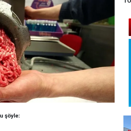
TO
u şöyle: