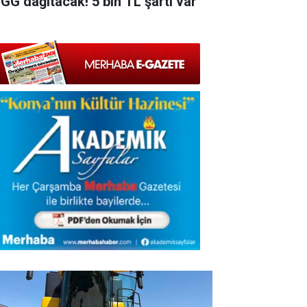
GG dağıtacak! 5 bin TL şartı var