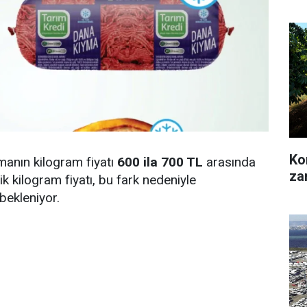
Kon
manın kilogram fiyatı
600 ila 700 TL
arasında
za
k kilogram fiyatı, bu fark nedeniyle
bekleniyor.