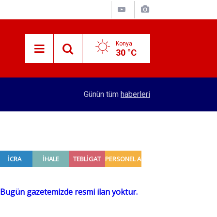
Konya
30 °C
10:29
Konya'da bu konuma 144 kişi kapasiteli huzurevi
Günün tüm
haberleri