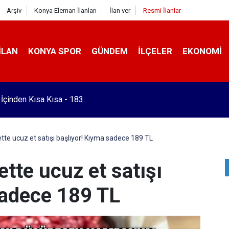
Arşiv
Konya Eleman İlanları
İlan ver
Resmi İlanlar
İLAN
KONYA SPOR
GÜNDEM
İLÇELER
EKONOMI
a bakımı yapılmayan asansörler mühürlendi
ette ucuz et satışı başlıyor! Kıyma sadece 189 TL
ette ucuz et satışı
sadece 189 TL