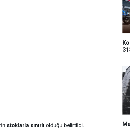
Ko
31
Me
rin
stoklarla sınırlı
olduğu belirtildi.