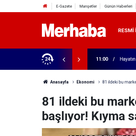
E-Gazete
Manşetler
Günün Haberleri
RESMI 
24
10:40
Konya'd
Anasayfa
Ekonomi
81 ildeki bu mark
81 ildeki bu mark
başlıyor! Kıyma 