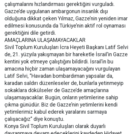
çalışmalarını hızlandırması gerektiğini vurguladı.
Gazze’de uygulanan ambargonun insanlık dışı
olduğuna dikkat çeken Yılmaz, Gazze’nin yeniden imar
edilmesi konusunda da Türkiye’nin aktif rol oynaması
gerektiğini dile getirdi.
AMAÇLARINA ULAŞAMAYACAKLAR
Sivil Toplum Kuruluşları İcra Heyeti Başkanı Latif Selvi
de, 21. yüzyıla yakışmayan bir hareketle İsrail’in Gazze
kentini yok etmeye çalıştığını bildirdi. İsrail’in bu
amacına hiçbir zaman ulaşamayacağını vurgulayan
Latif Selvi, “Havadan bombardıman yapsalar da,
karadan saldırı düzenleseler de, bunlarla yetinmeyip
sokaklara dökülseler de Gazze’de amaçlarına
ulaşamayacaklar. Bugün, onların yetimlerine sahip
çıkma günüdür. Biz de Gazze’nin yetimlerini kendi
yetimlerimiz kabul ederek yaralarını sarmaya
çalışacağız” diye konuştu.
Konya Sivil Toplum Kuruluşları olarak duyarlı
davranmaya devam edeceklerini kaydeden Hidayet