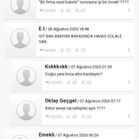
"Bir firma nasıl batırılır" sorusuna iyi bir örnek! ????
Yanıtla
(0)
(0)
E.t
/ 06 Ağustos 2026 18:48
GİT BAK BAKIYIM ARKASINDA HANGİ SÜLALE
VAR.
Yanıtla
(7)
(3)
Kskkkskk
/ 07 Ağustos 2026 01:59
Doğru yere imza attın kardeşim?
Yanıtla
(0)
(0)
Oktay Geçgel
/ 07 Ağustos 2026 07:17
Astor enerji var,sahipleri aynı ????
Yanıtla
(0)
(0)
Emekli
/ 07 Ağustos 2026 06:26