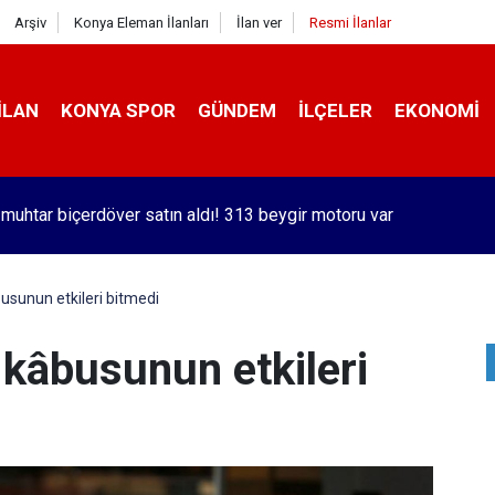
Arşiv
Konya Eleman İlanları
İlan ver
Resmi İlanlar
İLAN
KONYA SPOR
GÜNDEM
İLÇELER
EKONOMI
orlu Kramer'den yıllar sonra Galatasaraylı Osimhen itirafı
âbusunun etkileri bitmedi
d' kâbusunun etkileri