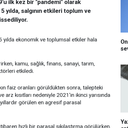
u ilk kez bir "pandemi" olarak
yılda, salgının etkileri toplum ve
ssediliyor.
 yılda ekonomik ve toplumsal etkiler hala
On
se
irken, kamu, sağlık, finans, sanayi, tarım,
örleri etkiledi.
ın faiz oranları görüldükten sonra, talepteki
arz kısıtları nedeniyle 2021'in ikinci yarısında
ıllardır görülen en agresif parasal
Ya
aren hızlı bir parasal sıkılaştırma görülürken,