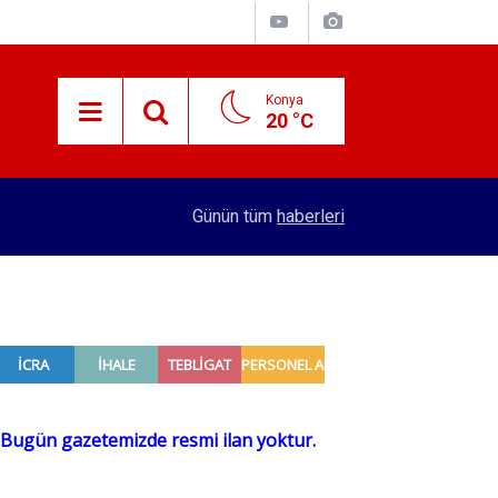
Konya
20 °C
15:29
Merkez Bankası rezervleri açıklandı
Günün tüm
haberleri