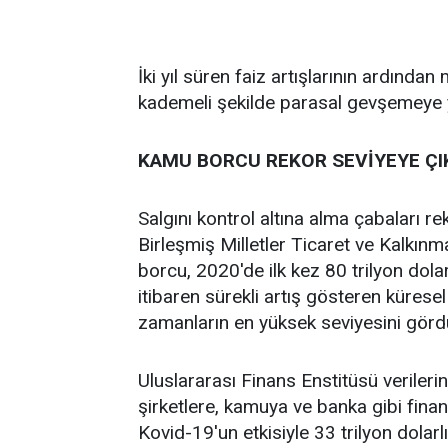
İki yıl süren faiz artışlarının ardınd
kademeli şekilde parasal gevşemeye 
KAMU BORCU REKOR SEVİYEYE ÇI
Salgını kontrol altına alma çabaları r
Birleşmiş Milletler Ticaret ve Kalkın
borcu, 2020'de ilk kez 80 trilyon dolar
itibaren sürekli artış gösteren kürese
zamanların en yüksek seviyesini görd
Uluslararası Finans Enstitüsü veriler
şirketlere, kamuya ve banka gibi finans
Kovid-19'un etkisiyle 33 trilyon dolarl