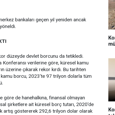
an merkez bankaları geçen yıl yeniden ancak
yöneldi.
Ko
KTI
mü
ekor düzeyde devlet borcunu da tetikledi.
ma Konferansı verilerine göre, küresel kamu
ın üzerine çıkarak rekor kırdı. Bu tarihten
l kamu borcu, 2023'te 97 trilyon dolarla tüm
ü.
ine göre de hanehalkına, finansal olmayan
al şirketlere ait küresel borç tutarı, 2020'de
Ko
ık artış göstererek 292,6 trilyon dolar olarak