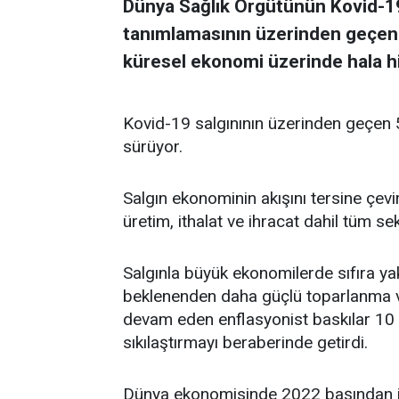
Dünya Sağlık Örgütünün Kovid-19'
tanımlamasının üzerinden geçen 5 
küresel ekonomi üzerinde hala hi
Kovid-19 salgınının üzerinden geçen 5
sürüyor.
Salgın ekonominin akışını tersine çevir
üretim, ithalat ve ihracat dahil tüm sekt
Salgınla büyük ekonomilerde sıfıra yak
beklenenden daha güçlü toparlanma ve 
devam eden enflasyonist baskılar 10 y
sıkılaştırmayı beraberinde getirdi.
Dünya ekonomisinde 2022 başından itib