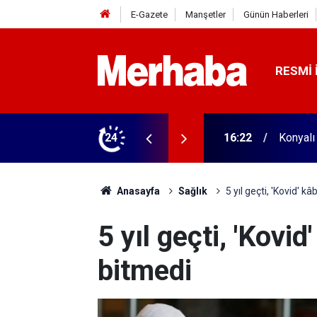
E-Gazete
Manşetler
Günün Haberleri
RESMI 
aldı! 313 beygir motoru var
24
16:04
Konyasp
Anasayfa
Sağlık
5 yıl geçti, 'Kovid' k
5 yıl geçti, 'Kovi
bitmedi