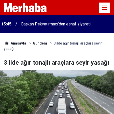
15:45
Başkan Pekyatırmacı’dan esnaf ziyareti
Anasayfa
Gündem
3 ilde ağır tonajlı araçlara seyir
yasağı
3 ilde ağır tonajlı araçlara seyir yasağı