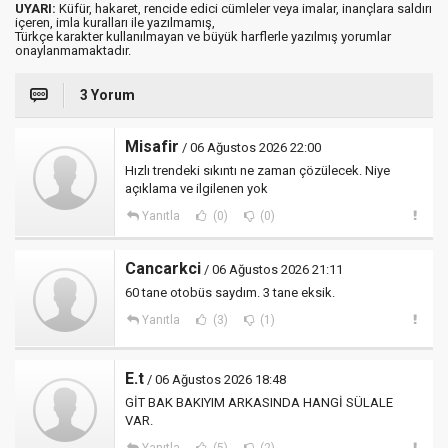
UYARI:
Küfür, hakaret, rencide edici cümleler veya imalar, inançlara saldırı
içeren, imla kuralları ile yazılmamış,
Türkçe karakter kullanılmayan ve büyük harflerle yazılmış yorumlar
onaylanmamaktadır.
3 Yorum
Misafir
/ 06 Ağustos 2026 22:00
Hızlı trendeki sıkıntı ne zaman çözülecek. Niye
açıklama ve ilgilenen yok
Yanıtla
(0)
(0)
Cancarkci
/ 06 Ağustos 2026 21:11
60 tane otobüs saydım. 3 tane eksik.
Yanıtla
(3)
(1)
E.t
/ 06 Ağustos 2026 18:48
GİT BAK BAKIYIM ARKASINDA HANGİ SÜLALE
VAR.