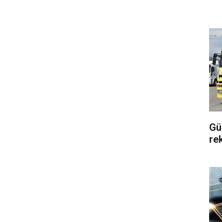
Gü
rek