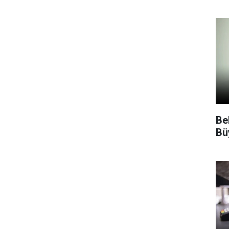
Be
Bü