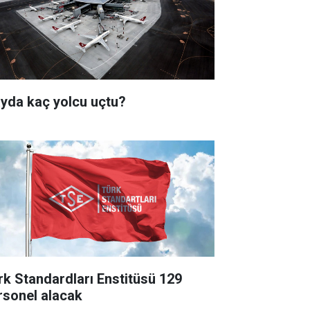
ayda kaç yolcu uçtu?
rk Standardları Enstitüsü 129
rsonel alacak