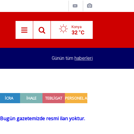
Konya
32 °C
14:13
7 ayda kaç yolcu uçtu?
Günün tüm
haberleri