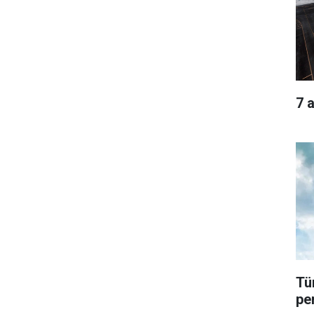
7 
Tü
pe