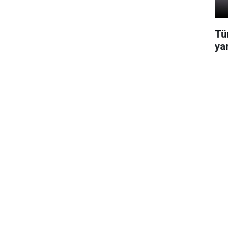
Tü
ya