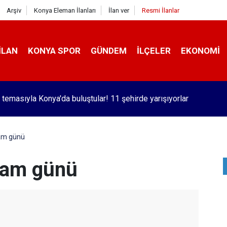
Arşiv
Konya Eleman İlanları
İlan ver
Resmi İlanlar
İLAN
KONYA SPOR
GÜNDEM
İLÇELER
EKONOMI
 temasıyla Konya'da buluştular! 11 şehirde yarışıyorlar
zam günü
 zam günü