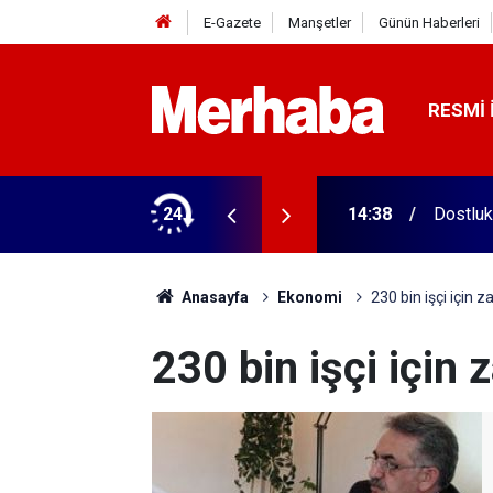
E-Gazete
Manşetler
Günün Haberleri
RESMI 
 Geçen yıla göre yüzde 51 arttı
24
14:38
Dostluk
Anasayfa
Ekonomi
230 bin işçi için 
230 bin işçi için