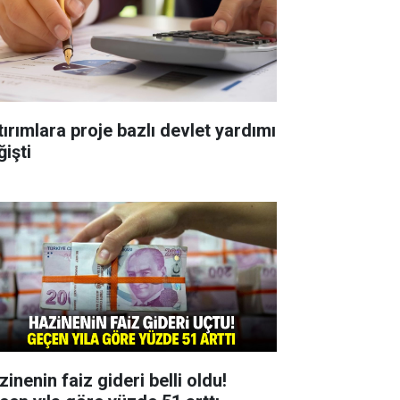
tırımlara proje bazlı devlet yardımı
ğişti
inenin faiz gideri belli oldu!