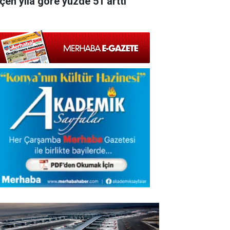
çen yıla göre yüzde 51 arttı