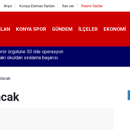
Arşiv
Konya Eleman İlanları
İlan ver
Resmi İlanlar
İLAN
KONYA SPOR
GÜNDEM
İLÇELER
EKONOMI
aki okuldan sıralama başarısı
 olacak
lacak