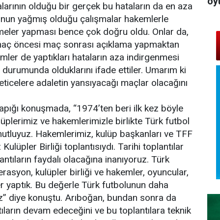
oy
arının olduğu bir gerçek bu hataların da en aza
’nun yağmış olduğu çalışmalar hakemlerle
rmeler yapması bence çok doğru oldu. Onlar da,
 maç öncesi maç sonrası açıklama yapmaktan
mler de yaptıkları hataların aza indirgenmesi
 durumunda olduklarını ifade ettiler. Umarım ki
e neticelere adaletin yansıyacağı maçlar olacağını
apığı konuşmada, “1974’ten beri ilk kez böyle
lüplerimiz ve hakemlerimizle birlikte Türk futbol
k mutluyuz. Hakemlerimiz, kulüp başkanları ve TFF
ulüpler Birliği toplantısıydı. Tarihi toplantılar
tıların faydalı olacağına inanıyoruz. Türk
rasyon, kulüpler birliği ve hakemler, oyuncular,
eğer yaptık. Bu değerle Türk futbolunun daha
uz” diye konuştu. Arıboğan, bundan sonra da
ıların devam edeceğini ve bu toplantılara teknik