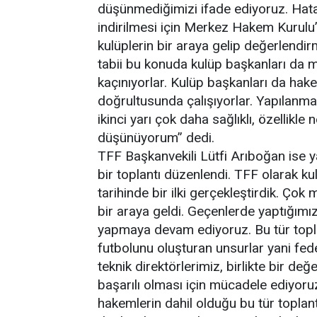
düşünmediğimizi ifade ediyoruz. Hatal
indirilmesi için Merkez Hakem Kurulu
kulüplerin bir araya gelip değerlendi
tabii bu konuda kulüp başkanları da
kaçınıyorlar. Kulüp başkanları da hake
doğrultusunda çalışıyorlar. Yapılanma
ikinci yarı çok daha sağlıklı, özellikl
düşünüyorum” dedi.
TFF Başkanvekili Lütfi Arıboğan ise y
bir toplantı düzenlendi. TFF olarak ku
tarihinde bir ilki gerçekleştirdik. Ço
bir araya geldi. Geçenlerde yaptığımız K
yapmaya devam ediyoruz. Bu tür toplan
futbolunu oluşturan unsurlar yani fede
teknik direktörlerimiz, birlikte bir d
başarılı olması için mücadele ediyor
hakemlerin dahil olduğu bu tür toplant