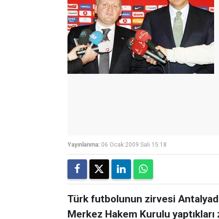
Yayınlanma:
06 Ocak 2009 Salı 15:18
Türk futbolunun zirvesi Antalyada
Merkez Hakem Kurulu yaptıkları zi