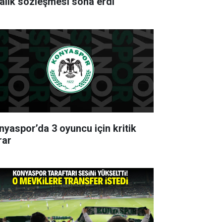
ralık sözleşmesi sona erdi
nyaspor’da 3 oyuncu için kritik
rar