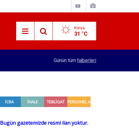
Konya
31 °C
12:03
KTO Başkanı Öztürk’ten Mekpan Panel’e ziyaret
Günün tüm
haberleri