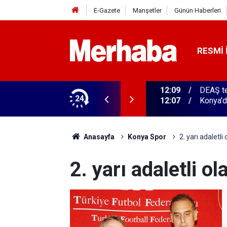
E-Gazete
Manşetler
Günün Haberleri
RESMI 
erasyon
24
12:07
Konya'd
Anasayfa
Konya Spor
2. yarı adaletli
2. yarı adaletli o