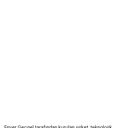
Enver Geçgel tarafından kurulan şirket, teknolojik