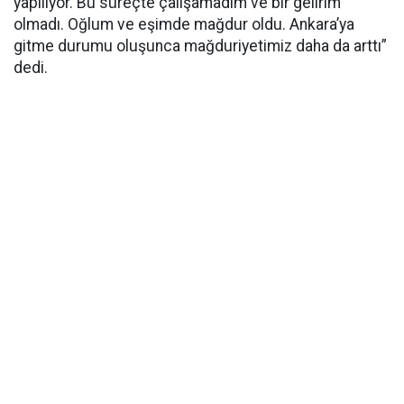
yapılıyor. Bu süreçte çalışamadım ve bir gelirim
olmadı. Oğlum ve eşimde mağdur oldu. Ankara’ya
gitme durumu oluşunca mağduriyetimiz daha da arttı”
dedi.