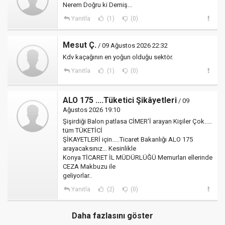
Nerem Doğru ki Demiş...
Yanıtla
(1)
(0)
Mesut Ç.
/ 09 Ağustos 2026 22:32
Kdv kaçağının en yoğun olduğu sektör.
Yanıtla
(1)
(0)
ALO 175 ....Tüketici Şikâyetleri
/ 09
Ağustos 2026 19:10
Şişirdiği Balon patlasa CİMER'İ arayan Kişiler Çok.....
tüm TÜKETİCİ
ŞİKAYETLERİ için.....Ticaret Bakanlığı ALO 175
arayacaksınız... Kesinlikle
Konya TİCARET İL MÜDÜRLÜĞÜ Memurları ellerinde
CEZA Makbuzu ile
geliyorlar..
Yanıtla
(2)
(0)
Daha fazlasını göster