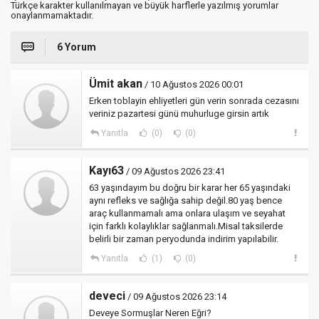
Türkçe karakter kullanılmayan ve büyük harflerle yazılmış yorumlar
onaylanmamaktadır.
6 Yorum
Ümit akan
/ 10 Ağustos 2026 00:01
Erken toblayin ehliyetleri gün verin sonrada cezasını
veriniz pazartesi günü muhurluge girsin artık
Yanıtla
(0)
(0)
Kayı63
/ 09 Ağustos 2026 23:41
63 yaşındayım bu doğru bir karar her 65 yaşındaki
aynı refleks ve sağlığa sahip değil.80 yaş bence
araç kullanmamalı ama onlara ulaşım ve seyahat
için farklı kolaylıklar sağlanmalı.Misal taksilerde
belirli bir zaman peryodunda indirim yapılabilir.
Yanıtla
(1)
(0)
deveci
/ 09 Ağustos 2026 23:14
Deveye Sormuşlar Neren Eğri?