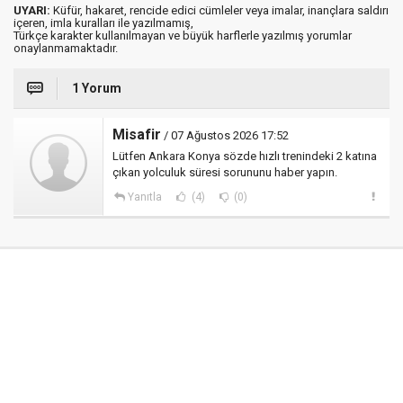
UYARI:
Küfür, hakaret, rencide edici cümleler veya imalar, inançlara saldırı
içeren, imla kuralları ile yazılmamış,
Türkçe karakter kullanılmayan ve büyük harflerle yazılmış yorumlar
onaylanmamaktadır.
1 Yorum
Misafir
/ 07 Ağustos 2026 17:52
Lütfen Ankara Konya sözde hızlı trenindeki 2 katına
çıkan yolculuk süresi sorununu haber yapın.
Yanıtla
(4)
(0)