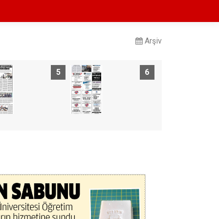
Arşiv
5
6