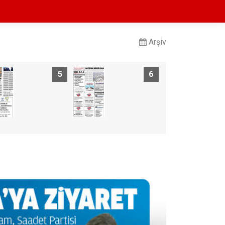
Arşiv
5
6