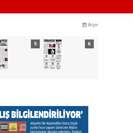
Arşiv
5
6