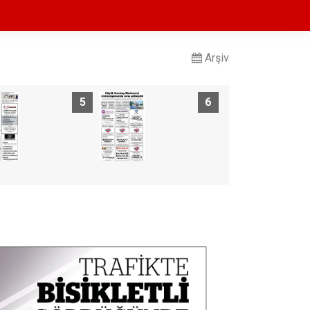
Arşiv
5
6