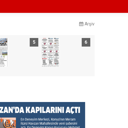
Arşiv
5
6