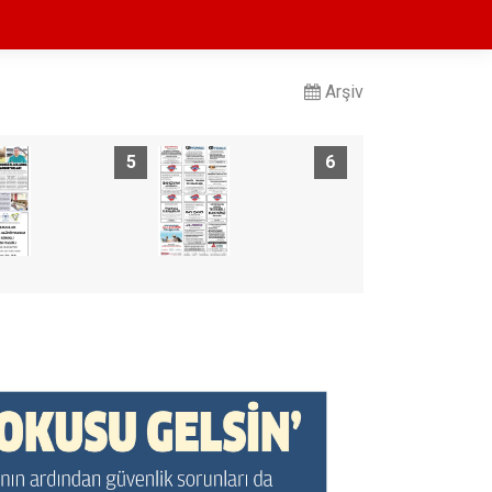
Arşiv
5
6