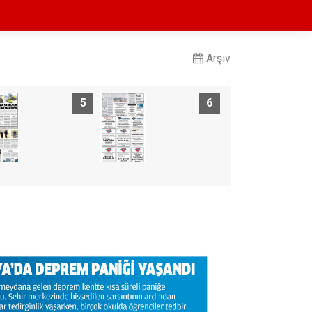
Arşiv
5
6