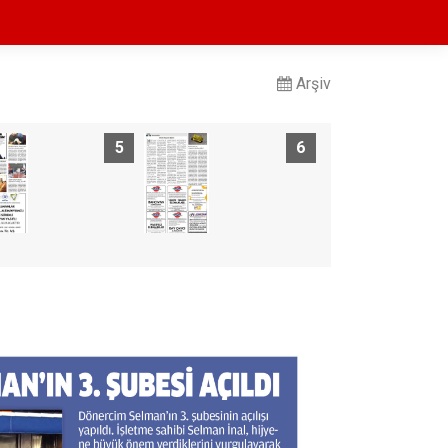
Arşiv
5
6