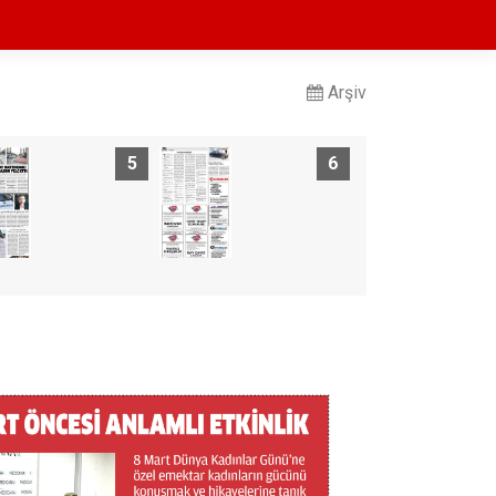
Arşiv
5
6