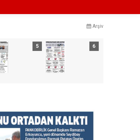
Arşiv
5
6