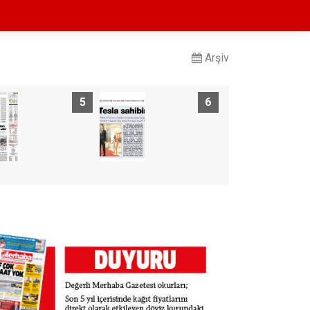
Arşiv
5
6